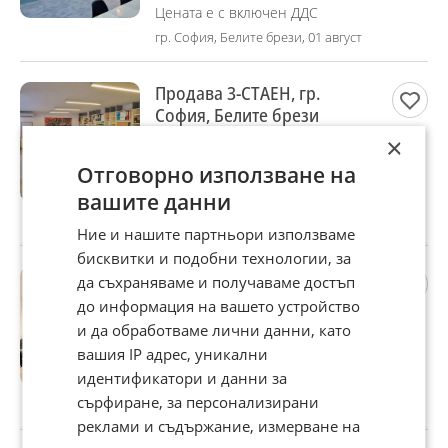
Цената е с включен ДДС
гр. София, Белите брези, 01 август
Продава 3-СТАЕН, гр.
София, Белите брези
349 900 €
×
684 344,92 лв
Отговорно използване на
Цената е с включен ДДС
вашите данни
гр. София, Белите брези, 01 август
Ние и нашите партньори използваме
бисквитки и подобни технологии, за
Продава 3-СТАЕН, гр.
да съхраняваме и получаваме достъп
София, Витоша
до информация на вашето устройство
259 500 €
и да обработваме лични данни, като
507 537,89 лв
вашия IP адрес, уникални
идентификатори и данни за
Не се начислява ДДС
сърфиране, за персонализирани
гр. София, Витоша, 31 юли
реклами и съдържание, измерване на