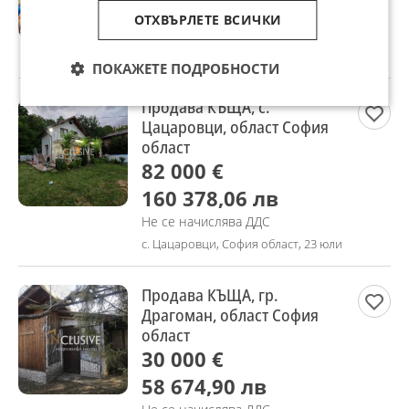
1 163 718,85 лв
ОТХВЪРЛЕТЕ ВСИЧКИ
Не се начислява ДДС
гр. София, Център, 24 юли
ПОКАЖЕТЕ ПОДРОБНОСТИ
Продава КЪЩА, с.
Цацаровци, област София
област
82 000 €
160 378,06 лв
Не се начислява ДДС
с. Цацаровци, София област, 23 юли
Продава КЪЩА, гр.
Драгоман, област София
област
30 000 €
58 674,90 лв