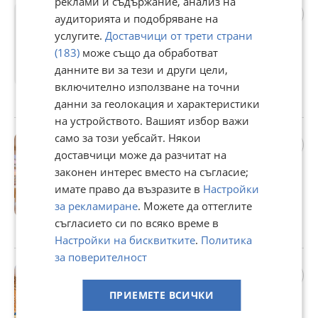
реклами и съдържание, анализ на
Продава КЪЩА, с. Извор,
аудиторията и подобряване на
област София област
услугите.
Доставчици от трети страни
147 000 €
(183)
може също да обработват
287 507,01 лв
данните ви за тези и други цели,
Не се начислява ДДС
включително използване на точни
с. Извор, София област, 31 юли
данни за геолокация и характеристики
на устройството. Вашият избор важи
само за този уебсайт. Някои
Продава 4-СТАЕН, гр.
София, Стрелбище
доставчици може да разчитат на
615 000 €
законен интерес вместо на съгласие;
имате право да възразите в
Настройки
1 202 835,45 лв
за рекламиране
. Можете да оттеглите
Не се начислява ДДС
съгласието си по всяко време в
гр. София, Стрелбище, 27 юли
Настройки на бисквитките
.
Политика
за поверителност
Продава КЪЩА, гр. София,
Център
ПРИЕМЕТЕ ВСИЧКИ
595 000 €