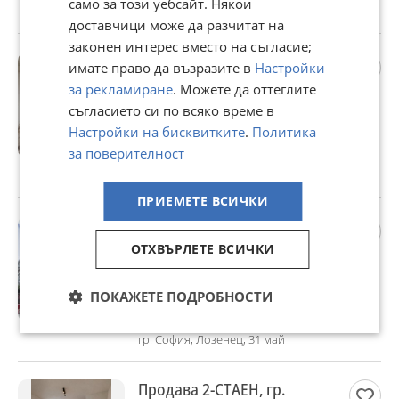
само за този уебсайт. Някои
гр. София, Овча купел, 31 май
доставчици може да разчитат на
законен интерес вместо на съгласие;
Дава под наем МАГАЗИН,
имате право да възразите в
Настройки
гр. София, Център
за рекламиране
. Можете да оттеглите
700 €
съгласието си по всяко време в
1 369,08 лв
Настройки на бисквитките
.
Политика
за поверителност
Не се начислява ДДС
гр. София, Център, 31 май
ПРИЕМЕТЕ ВСИЧКИ
Дава под наем МАГАЗИН,
гр. София, Лозенец
ОТХВЪРЛЕТЕ ВСИЧКИ
200 €
391,17 лв
ПОКАЖЕТЕ ПОДРОБНОСТИ
Не се начислява ДДС
гр. София, Лозенец, 31 май
Продава 2-СТАЕН, гр.