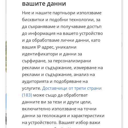
вашите данни
550 €
1 075,71 лв
Ние и нашите партньори използваме
бисквитки и подобни технологии, за
Цената е с включен ДДС
да съхраняваме и получаваме достъп
с. Углярци, Перник, 31 май
до информация на вашето устройство
и да обработваме лични данни, като
Продава ПАРЦЕЛ, гр.
вашия IP адрес, уникални
София, Симеоново
идентификатори и данни за
875 000 €
сърфиране, за персонализирани
1 711 351,25 лв
реклами и съдържание, измерване на
Не се начислява ДДС
реклами и съдържание, анализ на
гр. София, Симеоново, 31 май
аудиторията и подобряване на
услугите.
Доставчици от трети страни
Продава 2-СТАЕН, гр.
(183)
може също да обработват
София, Овча купел
данните ви за тези и други цели,
209 800 €
включително използване на точни
данни за геолокация и характеристики
410 333,13 лв
на устройството. Вашият избор важи
Не се начислява ДДС